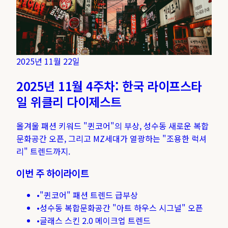
2025년 11월 22일
2025년 11월 4주차: 한국 라이프스타
일 위클리 다이제스트
올겨울 패션 키워드 "퀸코어"의 부상, 성수동 새로운 복합
문화공간 오픈, 그리고 MZ세대가 열광하는 "조용한 럭셔
리" 트렌드까지.
이번 주 하이라이트
•
"퀸코어" 패션 트렌드 급부상
•
성수동 복합문화공간 "아트 하우스 시그널" 오픈
•
글래스 스킨 2.0 메이크업 트렌드