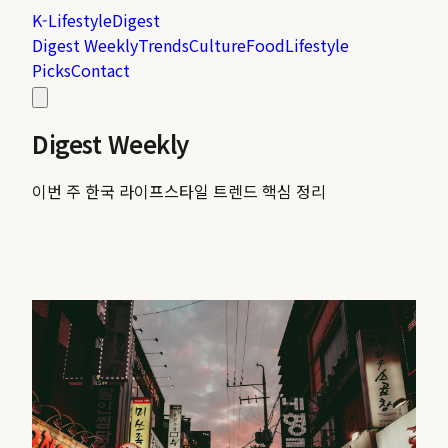
K-Lifestyle
Digest
Digest Weekly
Trends
Culture
Food
Lifestyle
Picks
Contact
Digest Weekly
이번 주 한국 라이프스타일 트렌드 핵심 정리