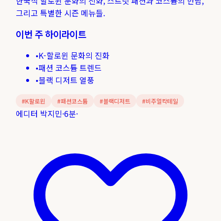
한국식 할로윈 문화의 진화, 스트릿 패션과 코스튬의 만남,
그리고 특별한 시즌 메뉴들.
이번 주 하이라이트
•
K-할로윈 문화의 진화
•
패션 코스튬 트렌드
•
블랙 디저트 열풍
#
K할로윈
#
패션코스튬
#
블랙디저트
#
비주얼칵테일
에디터 박지민
·
6분
·