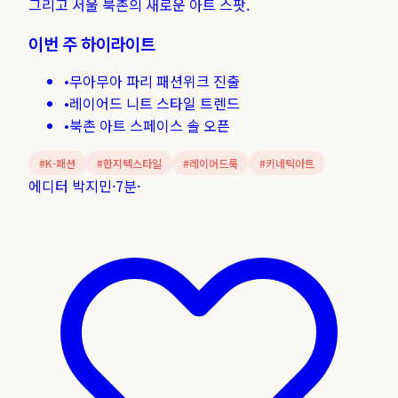
그리고 서울 북촌의 새로운 아트 스팟.
이번 주 하이라이트
•
무아무아 파리 패션위크 진출
•
레이어드 니트 스타일 트렌드
•
북촌 아트 스페이스 솔 오픈
#
K-패션
#
한지텍스타일
#
레이어드룩
#
키네틱아트
에디터 박지민
·
7분
·