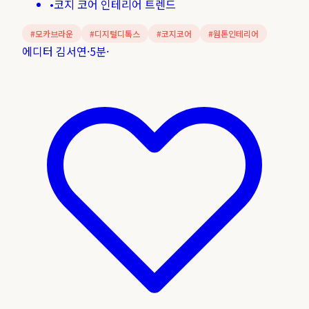
•
코지 코어 인테리어 트렌드
#
모카브라운
#
디지털디톡스
#
코지코어
#
웜톤인테리어
에디터 김서연
·
5분
·