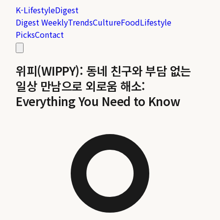
K-Lifestyle
Digest
Digest Weekly
Trends
Culture
Food
Lifestyle
Picks
Contact
위피(WIPPY): 동네 친구와 부담 없는
일상 만남으로 외로움 해소:
Everything You Need to Know