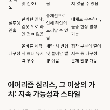
및 건조)
림
지 않을 수 있음
도
봉제선으로
완벽한 밀착,
대체로 우수하나,
실루엣
인해 라인이
겉옷 위로 라
들뜸 현상 발생
연출
드러날 수 있
인 전혀 없음
가능
음
올바른 세탁
세탁 시 변형
접착 부분이 떨어
내구성
시 형태 유지
및 늘어남 발
지는 등 내구성
력 우수
생 쉬움
문제 발생 가능
에어리즘 심리스, 그 이상의 가
치: 지속 가능성과 스타일