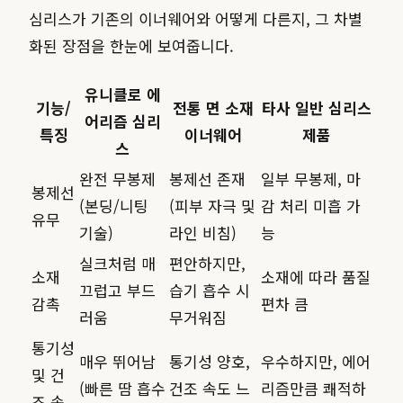
심리스가 기존의 이너웨어와 어떻게 다른지, 그 차별
화된 장점을 한눈에 보여줍니다.
유니클로 에
기능/
전통 면 소재
타사 일반 심리스
어리즘 심리
특징
이너웨어
제품
스
완전 무봉제
봉제선 존재
일부 무봉제, 마
봉제선
(본딩/니팅
(피부 자극 및
감 처리 미흡 가
유무
기술)
라인 비침)
능
실크처럼 매
편안하지만,
소재
소재에 따라 품질
끄럽고 부드
습기 흡수 시
감촉
편차 큼
러움
무거워짐
통기성
매우 뛰어남
통기성 양호,
우수하지만, 에어
및 건
(빠른 땀 흡수
건조 속도 느
리즘만큼 쾌적하
조 속