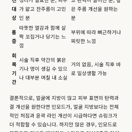
대
가 얇고 잔주름이 고민
은 주름 개선을 원하는
상
인 분
분
따뜻한 열감과 함께 살
통
부위에 따라 뻐근하거나
짝 꼬집거나 당기는 느
증
찌릿한 느낌
낌
회
시술 직후 약간의 붉은
복
거의 없음, 시술 직후 바
기나 멍이 생길 수 있으
기
로 일상생활 가능
나 대부분 며칠 내 소실
간
결론적으로, 얼굴에 지방이 많고 피부 표면의 탄력과
결 개선을 원한다면 인모드가, 얼굴 지방보다는 전체
적인 처짐과 윤곽 라인 개선이 시급하다면 슈링크가
더 적합할 수 있습니다. 하지만 많은 경우, 인모드로