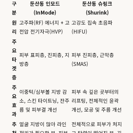
구
둔산동 인모드
둔산동 슈링크
분
(InMode)
(Shurink)
원
고주파(RF) 에너지 + 고
고강도 집속 초음파
리
전압 전기자극(HVP)
(HIFU)
주
요
피부 표피층, 진피층, 지
피부 진피층, 근막층
타
방층
(SMAS)
겟
층
주
이중턱/심부볼 지방 감
피부 속 깊은 곳부터의
요
소, 스킨 타이트닝, 잔주
리프팅, 전체적인 윤곽
효
름 및 피부결 개선
개선, 모공 및 주름 개선
과
추
얼굴 지방이 많아 라인
전체적으로 피부가 처지
천
정리가 필요한 분, 피부
고 탄력이 떨어진 분, 깊