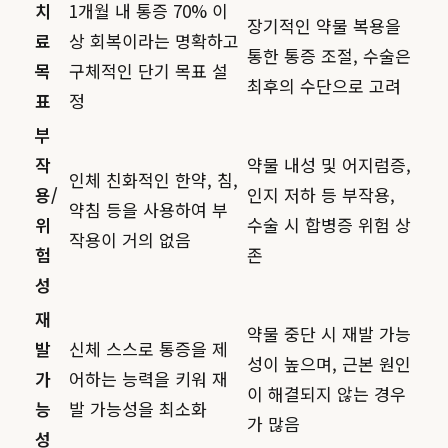
치
1개월 내 통증 70% 이
장기적인 약물 복용을
료
상 회복이라는 명확하고
통한 통증 조절, 수술은
목
구체적인 단기 목표 설
최후의 수단으로 고려
표
정
부
작
약물 내성 및 어지럼증,
인체 친화적인 한약, 침,
용/
인지 저하 등 부작용,
약침 등을 사용하여 부
위
수술 시 합병증 위험 상
작용이 거의 없음
험
존
성
재
약물 중단 시 재발 가능
발
신체 스스로 통증을 제
성이 높으며, 근본 원인
가
어하는 능력을 키워 재
이 해결되지 않는 경우
능
발 가능성을 최소화
가 많음
성