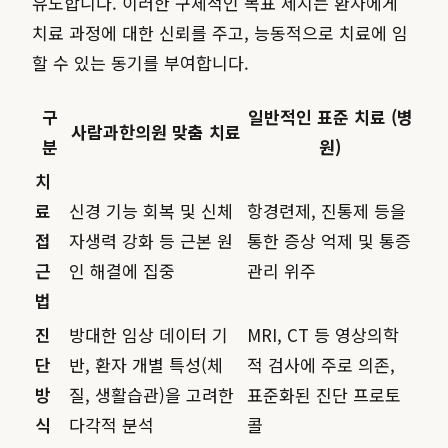
유도합니다. 이러한 구체적인 목표 제시는 환자에게
치료 과정에 대한 신뢰를 주고, 능동적으로 치료에 임
할 수 있는 동기를 부여합니다.
구
일반적인 표준 치료 (병
사람과한의원 맞춤 치료
분
원)
치
료
신경 기능 회복 및 신체
항경련제, 진통제 등을
접
자생력 강화 등 근본 원
통한 증상 억제 및 통증
근
인 해결에 집중
관리 위주
법
진
방대한 임상 데이터 기
MRI, CT 등 영상의학
단
반, 환자 개별 특성(체
적 검사에 주로 의존,
방
질, 생활습관)을 고려한
표준화된 진단 프로토
식
다각적 분석
콜