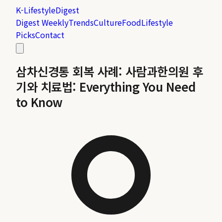
K-Lifestyle
Digest
Digest Weekly
Trends
Culture
Food
Lifestyle
Picks
Contact
삼차신경통 회복 사례: 사람과한의원 후
기와 치료법: Everything You Need
to Know