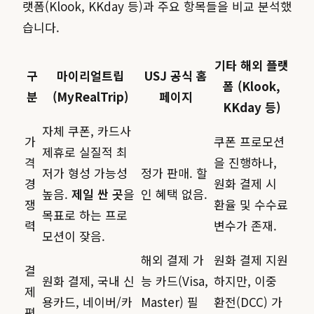
랫폼(Klook, KKday 등)과 주요 항목들을 비교 분석했
습니다.
기타 해외 플랫
구
마이리얼트립
USJ 공식 홈
폼 (Klook,
분
(MyRealTrip)
페이지
KKday 등)
자체 쿠폰, 카드사
가
쿠폰 프로모션
제휴로 실질적 최
격
을 진행하나,
저가 형성 가능성
정가 판매. 할
경
원화 결제 시
높음.
제일 싼 곳
을
인 혜택 없음.
쟁
환율 및 수수료
목표로 하는 프로
력
변수가 존재.
모션이 잦음.
해외 결제 가
원화 결제 지원
결
원화 결제, 국내 신
능 카드(Visa,
하지만, 이중
제
용카드, 네이버/카
Master) 필
환전(DCC) 가
편