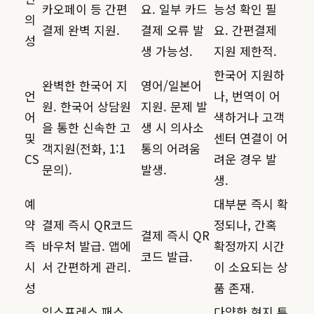
카오페이 등 간편
요. 일부 카드
능성 확인 필
의
결제 완벽 지원.
결제 오류 발
요. 간편결제
성
생 가능성.
지원 제한적.
한국어 지원하
완벽한 한국어 지
영어/일본어
언
나, 번역이 어
원. 한국어 상담원
지원. 문제 발
어
색하거나 고객
을 통한 신속한 고
생 시 의사소
및
센터 연결이 어
객지원(전화, 1:1
통의 어려움
CS
려운 경우 발
문의).
발생.
생.
예
대부분 즉시 확
약
결제 즉시 QR코드
정되나, 간혹
결제 즉시 QR
즉
바우처 발급. 앱에
확정까지 시간
코드 발급.
시
서 간편하게 관리.
이 소요되는 상
성
품 존재.
익스프레스 패스,
다양한 현지 투