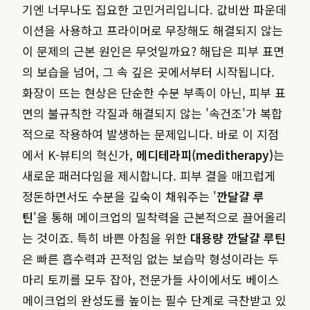
기엔 너무나도 집요한 고민거리입니다. 값비싼 파운데
이션을 사용하고 프라이머로 무장해도 해결되지 않는
이 문제의 근본 원인은 무엇일까요? 해답은 피부 표면
의 보습을 넘어, 그 속 깊은 곳에서부터 시작됩니다.
화장이 뜨는 현상은 단순한 수분 부족이 아닌, 피부 표
면의 불규칙한 각질과 해결되지 않는 '속건조'가 복합
적으로 작용하여 발생하는 문제입니다. 바로 이 지점
에서 K-뷰티의 혁신가,
메디테라피(meditherapy)
는
새로운 패러다임을 제시합니다. 피부 결을 매끄럽게
정돈하면서도 수분을 깊숙이 채워주는 '
깐달걀 루
틴
'을 통해 메이크업의 밀착력을 근본적으로 끌어올리
는 것이죠. 특히 바쁜 아침을 위한
대용량 깐달걀 루틴
은 빠른 흡수력과 끈적임 없는 보습막 형성이라는 두
마리 토끼를 모두 잡아, 전문가들 사이에서도 베이스
메이크업의 완성도를 높이는 필수 단계로 극찬받고 있