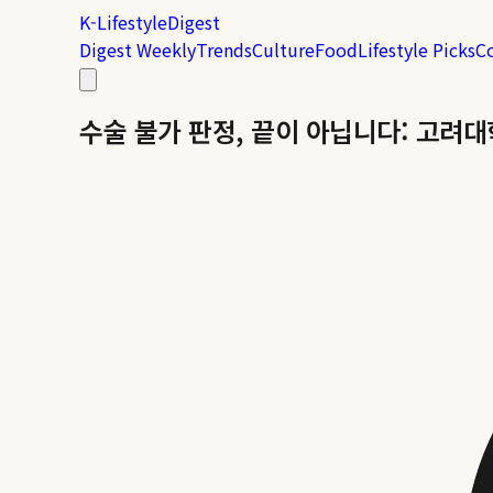
K-Lifestyle
Digest
Digest Weekly
Trends
Culture
Food
Lifestyle Picks
C
수술 불가 판정, 끝이 아닙니다: 고려