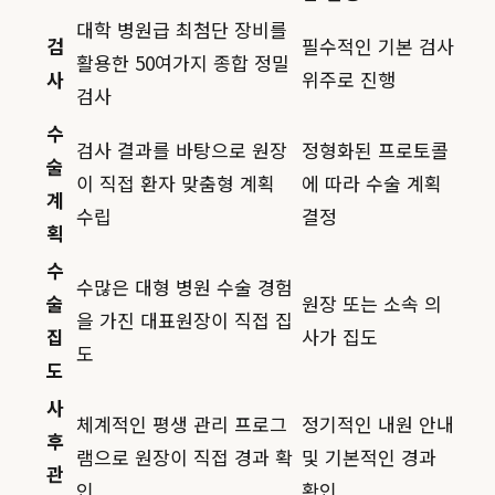
대학 병원급 최첨단 장비를
검
필수적인 기본 검사
활용한 50여가지 종합 정밀
사
위주로 진행
검사
수
검사 결과를 바탕으로 원장
정형화된 프로토콜
술
이 직접 환자 맞춤형 계획
에 따라 수술 계획
계
수립
결정
획
수
수많은 대형 병원 수술 경험
술
원장 또는 소속 의
을 가진 대표원장이 직접 집
집
사가 집도
도
도
사
체계적인 평생 관리 프로그
정기적인 내원 안내
후
램으로 원장이 직접 경과 확
및 기본적인 경과
관
인
확인