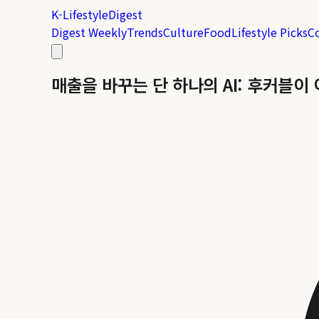
K-Lifestyle
Digest
Digest Weekly
Trends
Culture
Food
Lifestyle Picks
C
매출을 바꾸는 단 하나의 AI: 후커블이