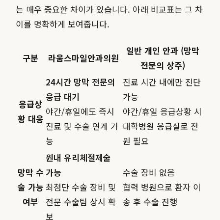
는 매우 중요한 차이가 있습니다. 아래 비교표는 그 차
이를 명확하게 보여줍니다.
일반 개인 안과 (망막
구분
라움스마일안과의원
전문의 상주)
24시간 망막 전문의
진료 시간 내에만 진단
응급 대기
가능
응급상
야간/휴일에도 즉시
야간/휴일 응급상황 시
황 대응
진료 및 수술 연계 가
대학병원 응급실로 전
능
원 필요
원내 유리체절제술
망막 수
가능
수술 장비 없음
술 가능
최첨단 수술 장비 및
협력 병원으로 환자 이
여부
전문 수술팀 상시 확
송 후 수술 진행
보