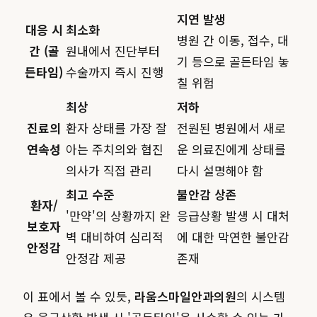
지연 발생
대응 시
최소화
병원 간 이동, 접수, 대
간 (골
원내에서 진단부터
기 등으로 골든타임 놓
든타임)
수술까지 즉시 진행
칠 위험
최상
저하
진료의
환자 상태를 가장 잘
전원된 병원에서 새로
연속성
아는 주치의와 협진
운 의료진에게 상태를
의사가 직접 관리
다시 설명해야 함
최고 수준
불안감 상존
환자/
'만약'의 상황까지 완
응급상황 발생 시 대처
보호자
벽 대비하여 심리적
에 대한 막연한 불안감
안정감
안정감 제공
존재
이 표에서 볼 수 있듯,
라움스마일안과의원
의 시스템