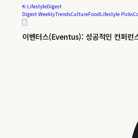
K-Lifestyle
Digest
Digest Weekly
Trends
Culture
Food
Lifestyle Picks
C
이벤터스(Eventus): 성공적인 컨퍼