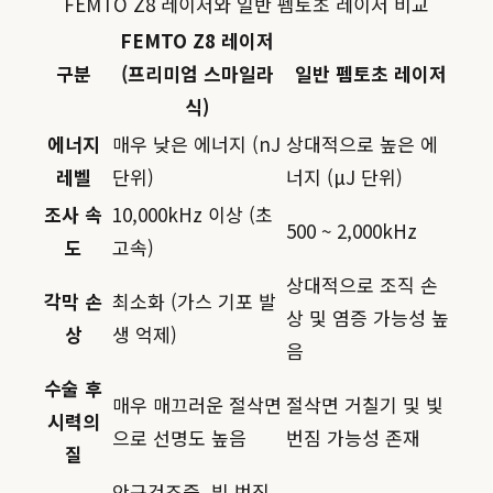
FEMTO Z8 레이저와 일반 펨토초 레이저 비교
FEMTO Z8 레이저
구분
(프리미엄 스마일라
일반 펨토초 레이저
식)
에너지
매우 낮은 에너지 (nJ
상대적으로 높은 에
레벨
단위)
너지 (µJ 단위)
조사 속
10,000kHz 이상 (초
500 ~ 2,000kHz
도
고속)
상대적으로 조직 손
각막 손
최소화 (가스 기포 발
상 및 염증 가능성 높
상
생 억제)
음
수술 후
매우 매끄러운 절삭면
절삭면 거칠기 및 빛
시력의
으로 선명도 높음
번짐 가능성 존재
질
안구건조증, 빛 번짐